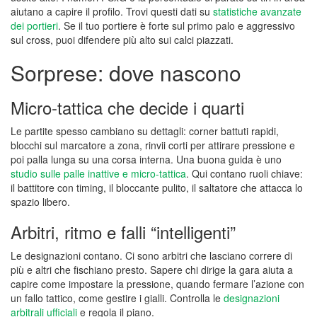
aiutano a capire il profilo. Trovi questi dati su
statistiche avanzate
dei portieri
. Se il tuo portiere è forte sul primo palo e aggressivo
sul cross, puoi difendere più alto sui calci piazzati.
Sorprese: dove nascono
Micro-tattica che decide i quarti
Le partite spesso cambiano su dettagli: corner battuti rapidi,
blocchi sul marcatore a zona, rinvii corti per attirare pressione e
poi palla lunga su una corsa interna. Una buona guida è uno
studio sulle palle inattive e micro-tattica
. Qui contano ruoli chiave:
il battitore con timing, il bloccante pulito, il saltatore che attacca lo
spazio libero.
Arbitri, ritmo e falli “intelligenti”
Le designazioni contano. Ci sono arbitri che lasciano correre di
più e altri che fischiano presto. Sapere chi dirige la gara aiuta a
capire come impostare la pressione, quando fermare l’azione con
un fallo tattico, come gestire i gialli. Controlla le
designazioni
arbitrali ufficiali
e regola il piano.