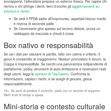
sovrapporsi, l’allenatore prepara un esterno fresco. Per capire chi
rientra o chi stringe i denti, tieni d’occhio gli
aggiornamenti su
infortuni e rientri
.
Se vedi il PPDA salire all’improvviso, aspettati blocco medio
e ricerca di seconde palle.
Se l’avversario gira spesso sul terzino debole, prova un
raddoppio da mezzala e chiudi il cross.
Box nativo e responsabilità
Se usi i dati per valutare le partite, fallo con calma e criterio. Il
gioco è consentito ai maggiorenni. Nessun pronostico è sicuro; la
Coppa è imprevedibile. Se cerchi una panoramica indipendente di
piattaforme, policy, strumenti di auto‑limitazione e recensioni reali
degli utenti, leggi le
opinioni di TopCasino
. Confronta le
informazioni, capisci i rischi, e se scegli di giocare, gioca
responsabilmente.
18+. Se senti di perdere il controllo, parla con un servizio di supporto.
Metti limiti di tempo e spesa.
Mini-storia e contesto culturale