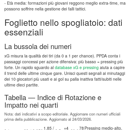
- Età media: formazioni più giovani reggono meglio extra-time, ma
possono soffrire nella gestione dei falli tattici.
Foglietto nello spogliatoio: dati
essenziali
La bussola dei numeri
xG misura la qualità dei tiri (da 0 a 1 per chance). PPDA conta i
passaggi concessi per azione difensiva: più basso = pressing più
forte. Un rapido sguardo al
database xG e pressing
aiuta a capire
il trend delle ultime cinque gare. Unisci questi segnali ai minutaggi
dei 10 giocatori più usati e ai gol su palla inattiva fatti/subiti nelle
ultime dieci partite.
Tabella — Indice di Rotazione e
Impatto nei quarti
Nota: dati indicativi a scopo editoriale. Aggiornare con numeri ufficiali
prima della pubblicazione. Aggiornato al 24/03/2026.
1.85 /
+4
78
Pressing medio-alto,