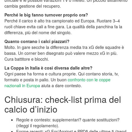
ufficiale e le possibili variazioni TV o meteo. Un piccolo slittamento
cambia gestione del recupero.
Perché le big fanno turnover proprio ora?
Perché il carico è alto tra campionato ed Europa. Ruotare 3–4
ruoli chiave evita cali a fine gara. La qualità della panchina fa la
differenza, più del nome del singolo.
Quanto contano i calci piazzati?
Molto. In gare secche la differenza media tra xG delle squadre è
bassa. Un corner ben disegnato può valere mezzo xG in più.
Cura battitore e blocchi.
La Coppa in Italia è così diversa dalle altre?
Ogni paese ha forma e cultura proprie. Qui contano storia, tv,
formato e posta in palio. Un buon
confronto con le coppe
nazionali in Europa
aiuta a dare contesto.
Chiusura: check-list prima del
calcio d’inizio
Regole e contesto: supplementari? quante sostituzioni?
(rileggi il regolamento).
Forme recenti: xG For/Against e PPDA delle ultime 5 (trend,