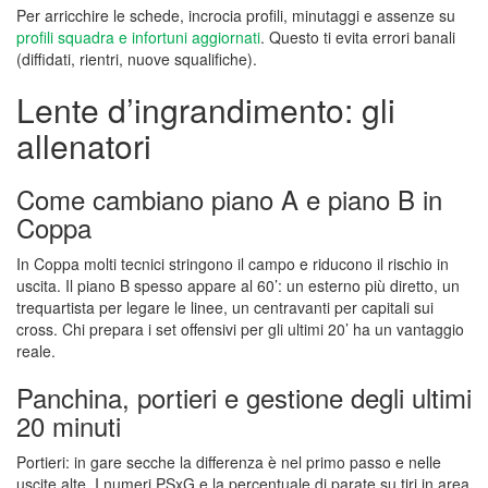
Per arricchire le schede, incrocia profili, minutaggi e assenze su
profili squadra e infortuni aggiornati
. Questo ti evita errori banali
(diffidati, rientri, nuove squalifiche).
Lente d’ingrandimento: gli
allenatori
Come cambiano piano A e piano B in
Coppa
In Coppa molti tecnici stringono il campo e riducono il rischio in
uscita. Il piano B spesso appare al 60’: un esterno più diretto, un
trequartista per legare le linee, un centravanti per capitali sui
cross. Chi prepara i set offensivi per gli ultimi 20’ ha un vantaggio
reale.
Panchina, portieri e gestione degli ultimi
20 minuti
Portieri: in gare secche la differenza è nel primo passo e nelle
uscite alte. I numeri PSxG e la percentuale di parate su tiri in area