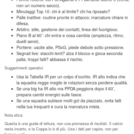
non un numero secco).
Minutaggi Top 10: chi è al limite? chi ha riposato?
Palle inattive: routine pronte in attacco; marcature chiare in
difesa.
Arbitro: stile, gestione dei contatti, linea del fuorigioco.
Piano B al 60’: chi entra e cosa cambia (ampiezza, ritmo,
duelli aerei).
Portiere: uscite alte, PSxG, piede debole sotto pressione.
Segnali live: stacchi lenti? alza il blocco e gioca seconda
palla; troppi falli? abbassa il rischio.
Suggerimenti operativi
Usa la Tabella IR per un colpo d’occhio. IR alto indica che
la squadra regge meglio le rotazioni senza perdere qualità.
Se una big ha IR alto ma PPDA peggiora dopo il 60’,
prepara cambi energici sulle fasce.
Se una squadra subisce molti gol da piazzato, evita falli
nella tua trequarti e cura la marcatura mista.
Nota etica
Questa è una guida di lettura, non una promessa di risultati. Il calcio
resta incerto, e la Coppa lo è di più. Usa i dati per capire, non per