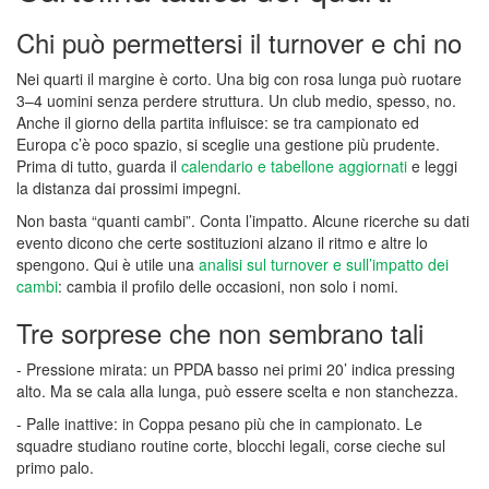
Chi può permettersi il turnover e chi no
Nei quarti il margine è corto. Una big con rosa lunga può ruotare
3–4 uomini senza perdere struttura. Un club medio, spesso, no.
Anche il giorno della partita influisce: se tra campionato ed
Europa c’è poco spazio, si sceglie una gestione più prudente.
Prima di tutto, guarda il
calendario e tabellone aggiornati
e leggi
la distanza dai prossimi impegni.
Non basta “quanti cambi”. Conta l’impatto. Alcune ricerche su dati
evento dicono che certe sostituzioni alzano il ritmo e altre lo
spengono. Qui è utile una
analisi sul turnover e sull’impatto dei
cambi
: cambia il profilo delle occasioni, non solo i nomi.
Tre sorprese che non sembrano tali
- Pressione mirata: un PPDA basso nei primi 20’ indica pressing
alto. Ma se cala alla lunga, può essere scelta e non stanchezza.
- Palle inattive: in Coppa pesano più che in campionato. Le
squadre studiano routine corte, blocchi legali, corse cieche sul
primo palo.