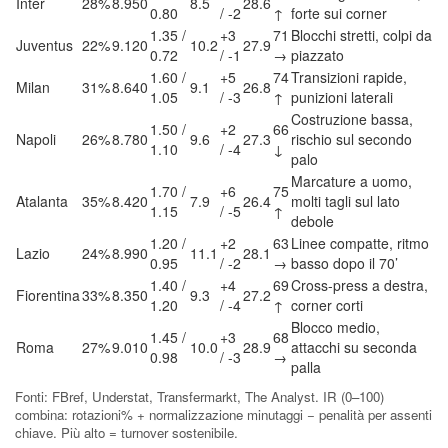
Inter
28%
8.950
8.5
28.6
0.80
/ -2
↑
forte sui corner
1.35 /
+3
71
Blocchi stretti, colpi da
Juventus
22%
9.120
10.2
27.9
0.72
/ -1
→
piazzato
1.60 /
+5
74
Transizioni rapide,
Milan
31%
8.640
9.1
26.8
1.05
/ -3
↑
punizioni laterali
Costruzione bassa,
1.50 /
+2
66
Napoli
26%
8.780
9.6
27.3
rischio sul secondo
1.10
/ -4
↓
palo
Marcature a uomo,
1.70 /
+6
75
Atalanta
35%
8.420
7.9
26.4
molti tagli sul lato
1.15
/ -5
↑
debole
1.20 /
+2
63
Linee compatte, ritmo
Lazio
24%
8.990
11.1
28.1
0.95
/ -2
→
basso dopo il 70’
1.40 /
+4
69
Cross-press a destra,
Fiorentina
33%
8.350
9.3
27.2
1.20
/ -4
↑
corner corti
Blocco medio,
1.45 /
+3
68
Roma
27%
9.010
10.0
28.9
attacchi su seconda
0.98
/ -3
→
palla
Fonti: FBref, Understat, Transfermarkt, The Analyst. IR (0–100)
combina: rotazioni% + normalizzazione minutaggi − penalità per assenti
chiave. Più alto = turnover sostenibile.