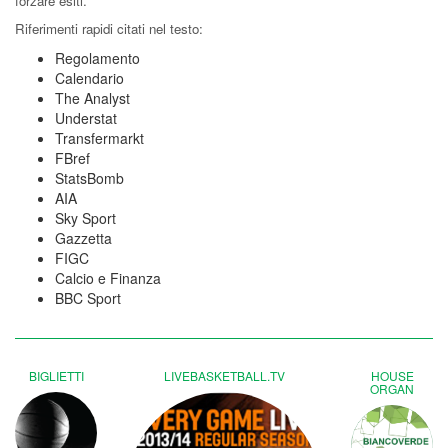
forzare esiti.
Riferimenti rapidi citati nel testo:
Regolamento
Calendario
The Analyst
Understat
Transfermarkt
FBref
StatsBomb
AIA
Sky Sport
Gazzetta
FIGC
Calcio e Finanza
BBC Sport
BIGLIETTI
LIVEBASKETBALL.TV
HOUSE
ORGAN