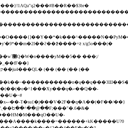
��t�"�� ���}!1AQa"q2���#B��R��$3br�
����������������������������������
�����������������������������������
1��O����{]��Y��*�k���^�����N��PyM�
�9*��m�2I��ּϩ��߶����=ꙅ x/g5o���(�
���;/
�����k��~�����������n�ą��q���3Ш��S
(�o�^1���Xy���q�ނ��Q��-
����:�Ŏ�>�tYVM�#~�"���*��Y6��7Z�m��Uv#��@o���pr ���B_e�ah��g�QEQE��Z��q'܉��Ե��^
��@��F;���"�.6�&�
��`����A����k����=������+kK�����U?0
���o3����/��~�{2��4��F�s�'�?