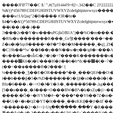
����JFIF77��C $.' ",#(7),01444'9=82<.342��C 2!!2
%&'()*456789:CDEFGHIJSTUVWXYZcdef
���w!1AQaq"2�B���� #3R�br�
$4�%�&'()*56789:CDEFGHIJSTUVWXYZc
��(�� (�� (��
Ͽ���2e��Y�w���uPGjЬOI$1A"j��%O�m�
�R9a�w�������R���_Ge攷����'���=���[?4
Z�u�i�Sqv8����=�P�*T�8�M�����_�q]_ZI�
�C}9b��*!w`��$��y��N��w�ҭ��/g8�>���A�"�*Q�Wc���
�v���0ܣe�oǏzG�,^�\)�=7����K�������x�z�� �=_�����kB�.-��A�����+[�.#��.g��_��fF��}
����׼K6�)�U���H�)\��b�b*ƌc��׹�[�~7�b�#�ls2����ºOxLЙn%�L�>l��?��^�ժ� UUF��cק��ju4���QL� (�� (�� (�� (��
(��<��◈����B�2���/ミ
¼�����_Ʒ��E�ȮR����*��_���QE#��O\�
t��h���ǧ�5�r%D����t��}�:[jl�vd���d�{��
Bfu�6���ۀ�~=O�J�'1�A�_�����$��-,kg�����s^<��L���*�2:�G�kz��^#��]u9%��}�����U�~#
[5��n���_�J���=O���RW�B߆�k�xZq�j1<��q�օ�<����]w�|��N��b��Eޭ 7����Mۡ|Kҝ����xޞ��-T�su{�j���V�2F��q�A��(�F��/��}
��U(�+�s�QZ�YT�0(���_��zKKiإ��)!�ǆ`���nݶ8��d} s� ��|��{���]�E ��?N���뺺mJ�H���HМ�M���qO��U�-
^������2=�J<<]>Utլ��[����˯���Y �R
㞙��ƷqI� f� 2����a��\�UM j�F=`����Yd