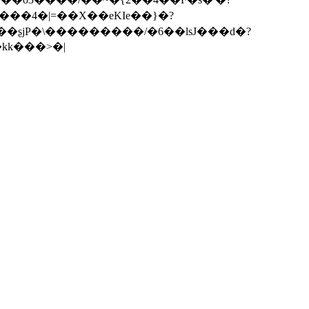
 ��ʂjP�\���������/�6��lsJ���d�?
kk���>�|