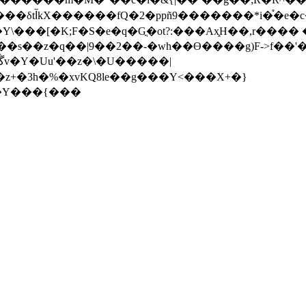
��eKIe��}�?
���[�K;F�S�e�q�Gֳ�ot?:���Ax֑H��,r����
s��z�q��|9��2��-�wh��ϴ����g)F->f��'�
z+�3h�%�xvKQ8le��g���Y<���X+�}
��Y���{���