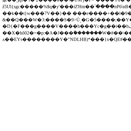
ź5Ưi{sgc�����%$q�y'���iZΉm��՝����nP6\nB���δtآkX������fQ�2�ppñ9�������*i�֯�e�c���4�|=��X
��k��t}w���7V��}�� ���e����+��l�9�Y\
&��Q���W�3:����S�9>Ú˻�G�5����;��Y��
�D{�F���g����V����h���Yc�g��i��bڴv�Y�Uu'��z�\�U�����|
��X�hȏ02�=�p:�A�J���ۗ�������W�#��\��
ʌ��EYs��������Y�"NDLHB)*���}x�QE#