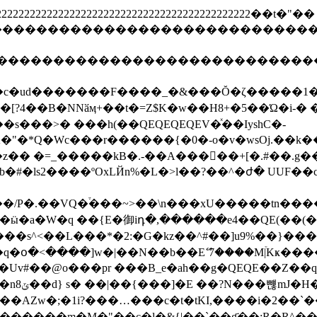
2222222222222222222222222222222222222222222222222
ghijstuvwxyz����������������������
defghijstuvwxyz�������������������
��:�c�ud�������F����_�&���Ŏ�ζ�����
��B�NNӑӎ+��t�=Z$K�w��H8+�5��Ώ�i-� �y'
�s���>� ���h(��QEQEQEQEV�ͯ��IyshC�-
r������{�0�-o�v�wsOj.��k���w`޹Q�W�n����yM��5�� 
�/P�.��VQ�֒���~>��\n���xU�����tn
ӹ�a�W�q ��{E�御iդ�,������e4��QE(��(��(��
�����AZԝ�;�1i?���…���c�t�tKI,����i�2
� �������m�M�"��c�l�&{|��`��g҃��;R�R^�