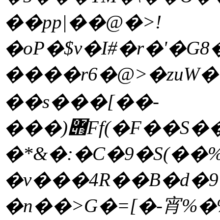
��pp|��@�>!
�oP�$v�I#�r�'�G8
����r6�@>�zuW��[��o
��s���[��-
���)݋Ff(�F��S����;�+���VIT�XA�9�JҼ{
�*&�:�C�9�S(��
�v���4R��B�d�9�
�n��>G�=[�-宵%�