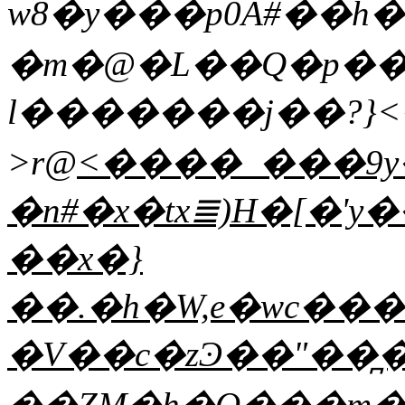
w8�y���p0A#��h�
�m�@�L��Q�p��M
l�������j��?}<�
>r@
<����_���9y��vɜsR��$#KA2��
�n#�x�tx≣)H�[�'
��x�}
��.�h�W,e�wc��
�V��c�zϿ��"��̪�
��ZM�h�O���m�