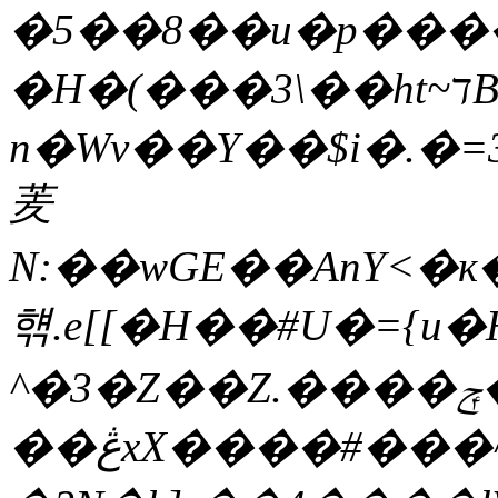
�5��8��u�p����
�H�(���3\��ht~דB������DRhb�C+��=��ۆ;�l
n�Wv��Y��$i�.�
羐
N:��wGE��AnY<
햮.e[[�H��#U�={u�
^�3�Z��Z.����ݼ�}
��ڠxX����#���^��5��hrIl#)�������k�R��ωm�G0��$#U'�^�i�y$��M�c��g