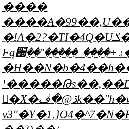
����|
����A�99��,U��(
�!A�2?�TI�4Q�Uݎ��<
Fqۀ+����_�����"��֐��%��E�*��NY�m���T�C/
�H��N�b�4��ɦ��a
¹�����Թs��,��D
�ٍX�ڌ@�ڤk��"h�w1�*_�0��H��"7��Q.Y��g'�v-
v3"�Y�1,}O4�^7�