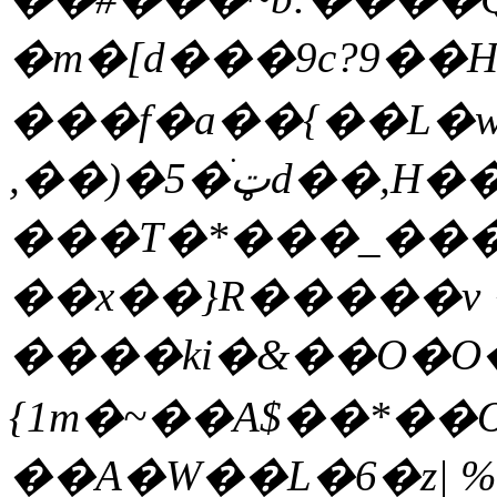
�m�[d���9c?9��H�
���f�a��{��L�w(
,��)�5�ټֺd��,H����Ns�S�J��l5ٝ���^0;qQ����4�nU�9�{��WE�yt�M���-
���T�*���_���(�gߺ��+Y�C��G����A`�v
��x��}R�����v �
����ki�&��O�O�
{1m�~��A$��*��
��A�W��L�6�z| %