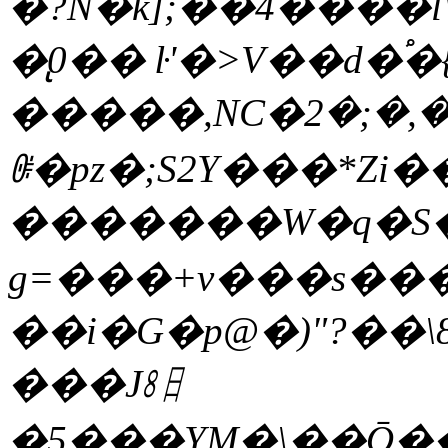
�?N�k];��4����l
�̢0�� ŀ'�>V��d�֠
�����,NC�ڕ܆�,�;�2r��O�����n��5+�yt.b<���ʨR��j���PiKg#��nrT��F��
ꍳ�pz�;S2Y���*Zi�
�������W�q�S�W�O�ڹ�0
g=���+v���s��
��i�G�p@�)"?��\ޤ�����8uD>���Iyl�w|
���J㏧
�5���YM�\��Ō��