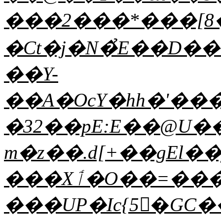
���2���*���[8�
�Ct�j�N�̉E��D�
��Y-
��A�OcY�hh�'���J
�32��pE:E��@U
m�z��.d[+��gEl�
���Xٲ�O��=���}
���UP�Ic{5�َGC