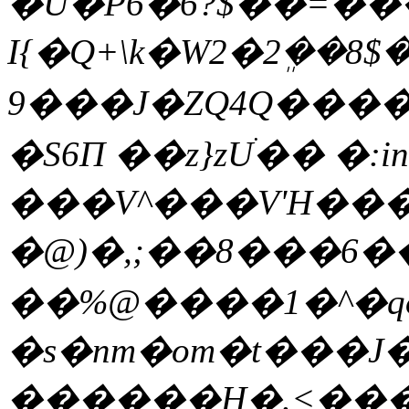
�U�P6�6?$��=���
I{�Q+\k�W2�2ܸ��8
9���J�ZQ4Q����
�S6Π ��z}zUֺ�� �:
���V^���V'H���Ӌ�R��(�
�@)�,;��8���6
��%@����1�^�qo
�ѕ�nm�om�t���J
������H�.<���