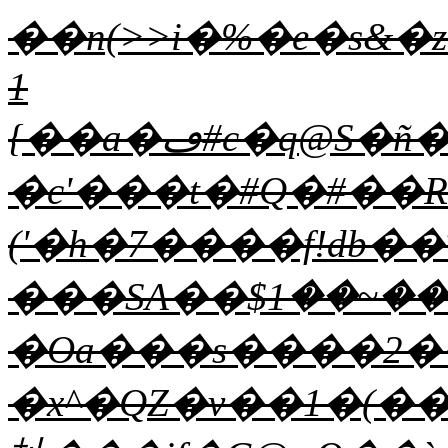
��n(>>i�%�e�
1
{��а�ڡ#c�q@S�ñ�=��67�ArIN�A9#��GϚ���[��]�y4�s�ND�T�1�9�o�5I��aG�n�3��T/(�������X��7���:
�c'���t�#Q�#��R
('�h�7����f!db��
���SA��$ޔ�>���~��1���>�y~��?
�Oa���s����2�
�x^�QZ�v��1�(���ޞ��I[�;@��_Ί+�̒��{U��