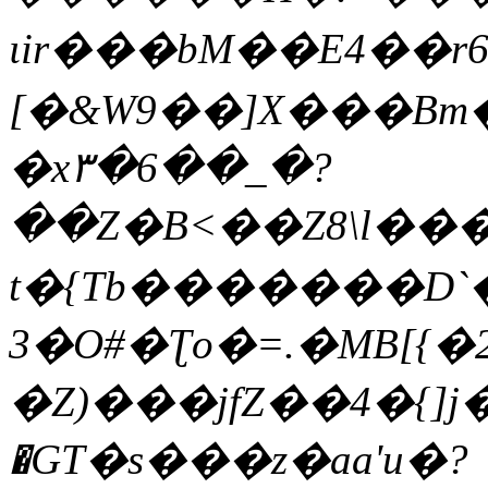
ιir���bM��E4��r6.
[�&W9��]X���Bm�
�x٣�6��_�?
��Z�B<��Z8\l��
t�{Tb�������D`
3�O#�Ʈo�=.�MB[{
�Z)���jfZ��4�{]
�GT�s���z�aa'u�?