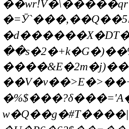
��wr!V�\�����qr�
�=Ӯ`���,��Q��׎��5�%�Ȫ�e$���G��ʷF5�IF���|!
�d������X�DT�ls
��s�2�+k�G�)��%
����&E�2m�j)���
��V�v��>E�>��
�%$���?δ���='A�鳨�
w�Q��g�#T����