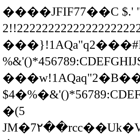
����JFIF77��C $.' ",
2!!22222222222222222
���}!1AQa"q2���
%&'()*456789:
���w!1AQaq"2�B��
$4�%�&'()*567
�(5
JM�7٢��rcc��Uk�V�N�KȠ�h��C�7#ӌ}*�v�Ӓ