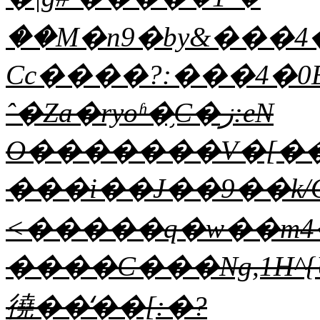
��M�n9�by&���
Cc����?:���4�0
ˆ�Za�ryoʱ�֥C�ز:eN
O�������V�[���
���i��J��9��k/
<�����q�w��m4��
����C���Νg,1H^{U�A�3��Tg�1ȥXT�3
徺��̒��[:�?