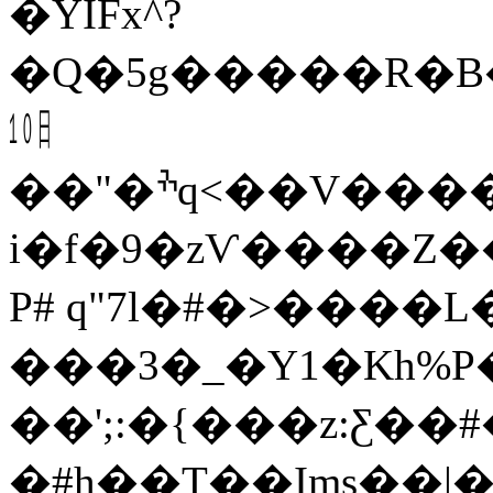
�YIFx^?
�Q�5g�����R�B�:
㏩
��"�ׯq<��V�������~����i���MI�aU>R������8�{�w��qu�*1���D.�S���G�#\�ށ
i�f�9�zѴ����Z�
P# q"7l�#�>����L
���3�_�Y1�Kh%P������
��';:�{���z:Ƹ��
�#h��T��Ims��|