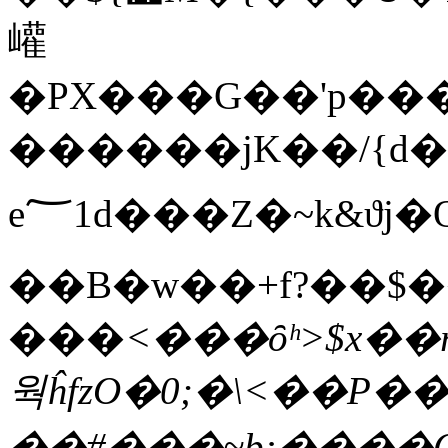
巏
�PX���G��'p��
������jK��/{d�ך&�~B3_�\�m�o��[�'���2t�{�J{kKy^Y�
e؅1d���Z�~k&ϑj�Q��+�C�y�>���8M���s[Lg2�\��!
��B�w��+f?��$
���
<���ȏʰ>$x��r}6�
웍ĥfzO�0;�\<��P�
��#���~b:����Q�