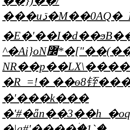
��})��/
���uڌ�M��0AQ�_R��|b�ۈͼ�ý[c�z�c\ua��ظ���nz�ɼ-
�E�'��I�d��ϧB���*
^�Ai}oN߼*�["��(��*b�Z��mh��:U���Z�I������#���b��[������8�t�lUA�#�N>���j��zn��4�a��V���k�
NR��p��LX\������}j�c�ۀ*T�icE�`�"��A%�ەr�������ӹ�
�R_=!� ��ө8铚���
�'���k���
�'#�ǟn��3��h_�oq
�|g#'����ۛ�1`�