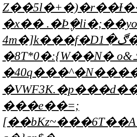
Z��5l�+�)�r��Ɨ
�x�� .�Ϸ݆�li�;��yo\
4m�]k���f�Dڰ�1��E\�T�+&�'ҽ3�����e��
�8T*0�:{W��N� o&ؤ�ߑ���s�?
�40q���^�N����
�VWF3K.�p���d���rP9D`T��J
���e��=;
[��bKz~���6T��A�j�:��