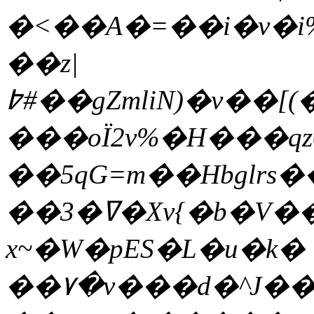
�<��A�=��i�v�i
��z|
߈#��gZmliN)�v��[(��E2��������YM�Vwf�X�a9]��;g�ӱt�M�#��(ϩ��/
���oΪ2v%�H���q
��5qG=m��Hbglrs
��3�ߜ�Xv{�b�V���e��љ��'�?
x~�W�pES�L�u�k�
��۷�v���d�^J�