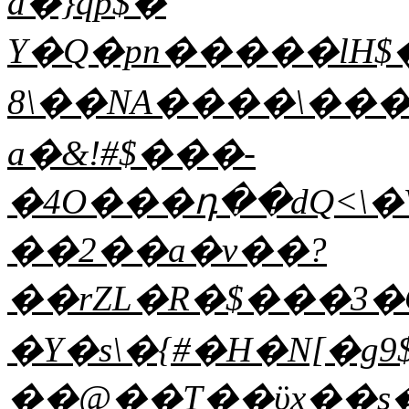
a�}qp$�
Y�Q�pn�����lH$�
8\��NA����\���
a�&!#$���-
�4O���դ��dQ<\�V
��2��a�v��?
��rZL�R�$���3�OZT�k���*�`
�Y�s\�{#�H�N[�g9
��@��T��ϋx��s�