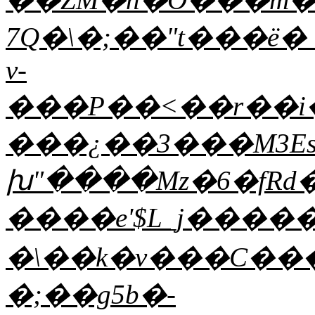
7Q�\�;��"t���ë�_��[�M�
v-
���P��<��r��i�
���¿��3���M3E
խ"����Mz�6�fRd
����e'$L_j����
�\��k�v���C��
�;��g5b�-