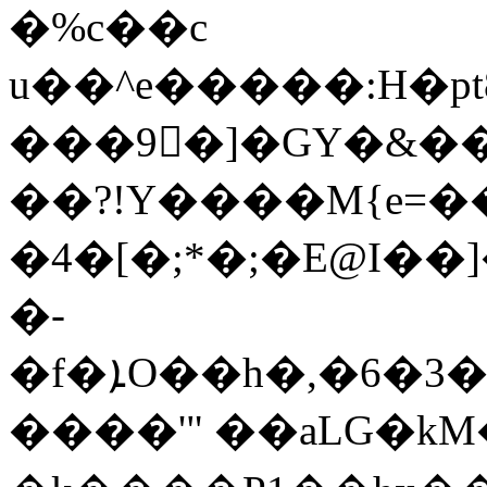
�%c��c
u��^e�����:H�p
���9򥦆�]�GY�&�
��?!Y����M{e=�
�4�[�;*�;�E@I��]�00GZ
�-
�f�ܐO��h�,�6�3�������n�܃#��ڮ���P�cE�Y>`3�;gZ̻�lfR�R8,1����B��yw�=�CK6�B�v���8�In��2��|
����'" ��aLG�kM�