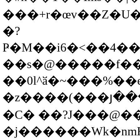
���+r�œv��Z�U�yF#�A�܎����ΡAf�pF
�?
Ҏ�M��i6�<��4�����~:n��pr�
��s�@�����f��m
��0l^ӑ�~���%��
�z����(���յ���
�C� ��?J���@��
�j������Wk�nmH-� #܏�?+3�:�