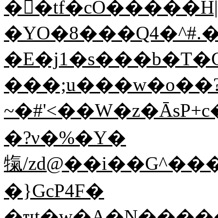
��ُtf�cO�����H|
�YO�8���Q4�^#.���.��~���r�M�ݬ���oø
�E�j1�s���b�T�
���;u���w�o��
~�#
<��W�z�ĀsP+c���qQ/ATfٱa6t�O=1��`qr>�GL�,�=F0���<]�cX�po�m<��@��nA�(@�9c���_,O
�?ν�%�Y�
犔/zd@��i��G^���
�}GcP4F�
�ҵt�w�A�N����