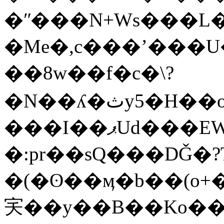
�ʺ���N+Ws���L�
�Me�,c���ʼ���U�?
��8w��f�c�\?
�N��ʎ�ثy5�H��oNz�dDU%��qԚ��<]�Zk+����g������q��nA�X���5�[���ʚس��B]��
���I��ޕUd���EW�Ǔ.�7�=z�;s�]��@�h^�5�grAnS�}
�:pr��sQ���DǦ�?
�(�ʘ��ӎ�b��(o+
宎��y��B��Ko���