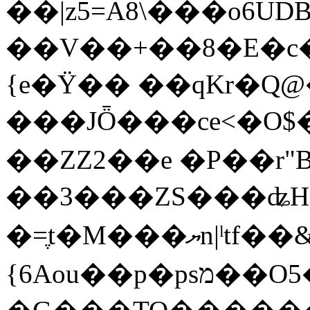
��|z5=A8\���o6UDB���U;�nTnnz�
��V��+��8�E�c�
{e�Ÿ�� ��qKr�Q
���JȪ���ce<�O$
��ZZ2��e �P��r"B
��3���ZS���ʥH�
�=ֶt�M���ޔn|ˡtf��&�O�G ��:��5�>�퟉%
{6Aou��p�psמ��O5����x?