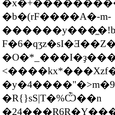
�x�+��������
�b�(rF����A�-m-
������y���̼�!b
F�6�qʒz�sI�Ǝ��Z
�O�*_���I�ҙ���I
<����kx*���Xzf�
�y�4����"�>m�9
�R{}sS|T�%Ѽ��n
�24���R6R�Y���޼p�H�ʊ ���