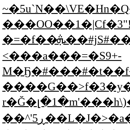
~�5u`N��\VE�Hn�Q�r��>2
���OO��1�|Cf�3
�=�f��ܞ��#jS#���;m�������>9�O��i�'�y@���O%����¤�K#
<���a���=�S9+-
M�Ҕ�#���#�t��
����G��>f�3�y�s
r�Ğ�լ�1�m'���h\
��^'ڕ5��L�J�>�a�����j�#\�Jԧӯ܍/QCor����>��⥓���}Nߺ�L"�8�>f>���-