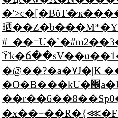
�'>c�[�BŏT�ҡ��
晒��Z�b���M*�
#_��=U�`�#m2��3
ϔk�ճ��sV��u��1�
�@��?�a�۷J�|K 
�O�B���kU�׬a�U�1���b�ZjR�C�t;��[�$p��`w���1Ur'=�۟�Ո�^&����1��ʣ+:�Ddt�?
��r��6��8��Sp0
�x��+��R�{⋘�F�