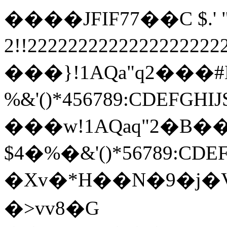
����JFIF77��C $.' ",
2!!22222222222222222
���}!1AQa"q2���
%&'()*456789:
���w!1AQaq"2�B��
$4�%�&'()*567
�Xv�*H��N�9�j�V�*O�L�
�>vv8�G