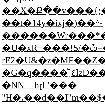
��X�Ք��v���{;�
��t�14y�ixj�)��^-
������Wr���*�
�U�xR+���!S/�ѽ=
rE2�U&�z�MF��Z�
�G�q����֩]٤lzD���v���8�ږ���b>U���|
�NN=+hɽL'���
"H�.��d��I"m��$