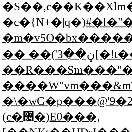
�S��,c��K��Xlm��
�c�{N+�|q�)
#�l�"��*�ײ(�Ǩ_����3�W��p:�����Ey�u*9�"�^Z0�
�m�v5O�bx�����
�� ��('ڼ��3[�!t���~5�;p�X�=
��R���Sm���
�
����W"vm���&m?
�\̞�wG�p���@'9�
(c�޴�)E0���,