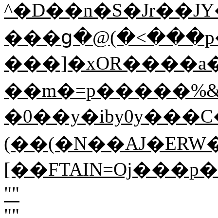
^�D��n�S�Jr��J
���ց�@(�<���p�
���]�xOR����a�
��m�=p�����%&8
�0��y�iby0y���
(��(�N��AJ�ERW
[��FTAIN=Oj���p