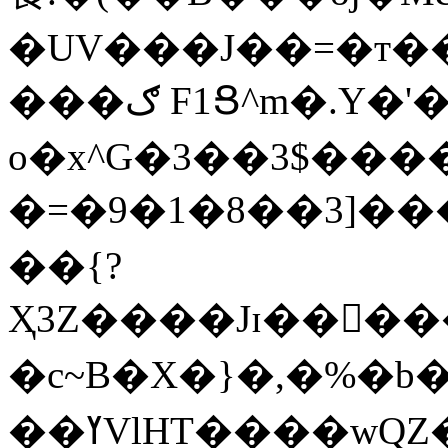
�UV���J��=�т����N��:��
���ګ F1Ց^m�.Y�'�c�?�X��兕\ ,7!�=�
o�x^G�3��3$��
�=�9�1�8��3]���5��ˏBGS�W�ݙ�[Ud�s�1�^�ḷ�9(�م�1�3�50Vv*r�
��{?
Ҳ3Z����Jɪ��򺪁
�c~B�X�}�,�%�b�
��ߌVlHT����wQZ�Q���q�ϥ\�WDB�Z���O��)!^����~�et����