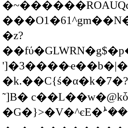
�~������ROAUQq
���O1�61^gm��N�
�z?
��fύ�GLWRN�g$
']�3����ҽ��b�|�
�k.��C{ś�α�k�7�
˜]B� c��L��w�@k
�G�}>�V�^єE�ܑ��2