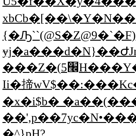
U5�f��X�y�4���
xbCb�[��\�Y�N��P
{�Ԡ``(@S�Z@9�`�
ɏj�a���d�N}��ԺJ
���Z�(׬5H���Y�X�s���r;1�'��P�5�Y����y�Lו�n�F+�I�i0O�g����[��G0#����+�6�e�d+�=�����`y�O�T����1�����ь���ZQpv9�p
Ii�揥wV$��:���Kc�W9
�x�i$b� �a��(��
��',p��7yc�N•�
�^}pH?