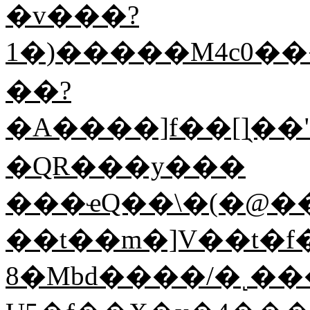
�v���?
1�)�����M4c0���B
��?
�A����]f��[]̖��
�QR���y���
���ҽQ��\�(�@��I���
��t��m�]V��t�f
8�Mbd����/�˻��