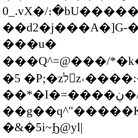
0_.vX�/։�bU�����
��d2�j���A�]G-�
���u�
���Q^=@���/*�k���ڣ��ӵ��t�c��
�5 �P;�zלz˕����:�`�:z�~Ek��_Ɛ|
��*�I�=����ڹ�/.�r�����$}+��7�]è]�3��avFXq&NI��_�tPM��Z�J�W��Q�}Ir�x��k\���@��5�|B�<"V��=W�v�p�\1�=��_�6���)���`c�X�c��"�A�#���R[vv�`|
��g��q^"�����KpYe9wڻ��\�<
�&�5i~Ϧ@yl|