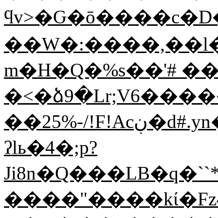
ϥv>�Ԍ�ō����c�D
��W�:����,��l
m�H�Q�%s��'# �
�<�ձ9�Lr;V6����
��25%-/!F!Acڹ�d#.yn��M_�55$�b��1�{VK8y����Ό=7��2��S��AN��ސ�x��*��+��O�ɤ��?
ʔlь�4�;p?
Ji8n�Q���LB�q�``
����"����kί�Fz4