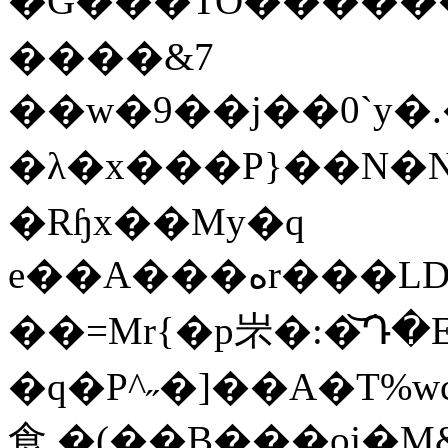
�G���TO������
����&7
��w�9��j��0`y�.
�λ�x���P}��N�NJ7׸�5⺺��o/%y��
�Rɧx��My�q
e��A���هr���LDc�QO�k���_�Yr:�J��X�`�+���@���1c?
��=Mr{�p㞸�:�͝Դ�E\
�q�P^˶�]��A�T%w
⻝.�(��B���oj�M&