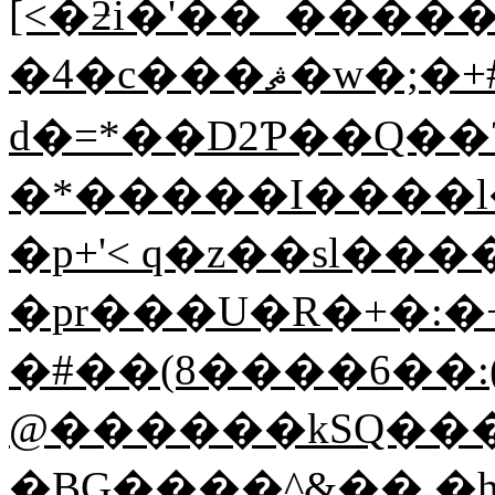
[<�ƻi�'��_����
�4�c���ޘ�w�;�+#�'�$_x�w������H��fa�F):i��_��bm�Y���Ė��j���6���d
d�=*��D2Ƥ��Q��
�*�����I����l�
�p+'< q�z��sl��
�pr���U�R�+�:�+��YXI۹0܌��q
�#��(8����6��:(W
@������kSQ���
�BG����^&��,�h՛