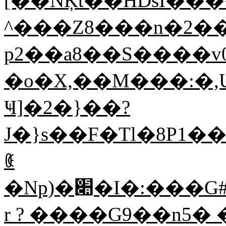
[��NĶt��HDsI���
^���Z8���n�2�
p2��a8��S����v0��1�ת�M
�o�X,��M���:�,Uݍ�QM�7R�.��6��͏Z����3�goB��Ƣ��{��
Ҹ]�2�}��?
J�}s��F�Tl�8P1��98�M
ꈿ
�Np)�׊�I�:���G#�h�\����K�<^��LEy�)�H�r�
r ? ����G9��n5� �zV�u{