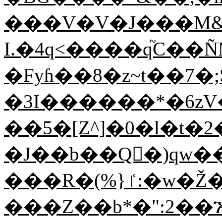
���V�V�J���M&�L�G
I.�4q<����q֘C��Ñ
�Fyɦ��8�z~t��7�;S
�3I������*�6zV
��5�[Z^]�0�l�t�
�J��b��Q𽏂�)qw��
���R�(%}ٵ:�w�Ž���?
���Z��b*�":2��ኧ8�:�؉9ٲpsS)��P��&T��5�ʋ*