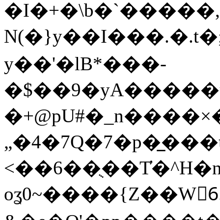
�I�+�\b�`�����,
N(�}y��I���.�.t�;�������PO�ڹ��
y��'�ӏB*���-
�$��9�yA�����
�+@pU#�_n����×�
„�4�7Q�7�p�̲���
<��6��ֻ��T҆�^H�n
oʓ0~����{Z��W6ٌ.�SY9^