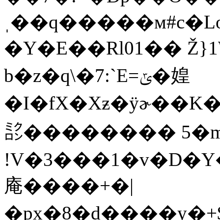
ˌ��q�����м#c�L
�Y�E��Rl01�� Ž}
b�z�q\�7:`E=ݶ�媓
�I�fX�Xƶ�ÿɚ��K��9��b�I
㍈�������� 5�m!
!V�3���1�v�D�Y
庵����+�|
�px�8�d����y�