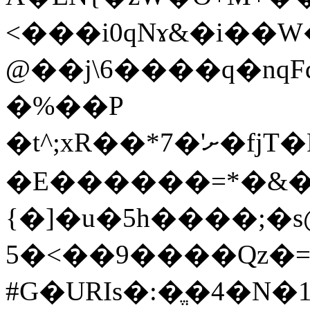
<���i0qNɤ&�i��W
@��j\6����q�nqFq
�%��P
�t^;xR��*7�'ށ�fjT�R�@�\�6�8S���]T�
�E������=*�&�
{�]�u�5h����;�
5�<��9����Qz�=
#G�URIs�:�ֱ�4�N�