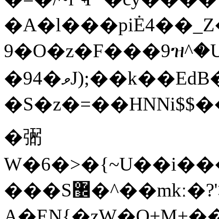
�A�l���piĖ4��
9�O�z�F���9ዝ^�
�94�ވJ);��k��EdΒ�,8�-�R�r�)`I��EaO��
�S�z�=��HNNi$$�
�弻
W�6�>�{~U��i���6���[ۥ�
���S޼�^��mkː�?'>����A�f�q�+
A�EN{�zW�O+M+��,�Rk