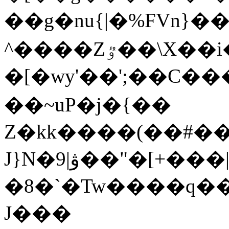
��g�nu{|�%FVn}
^����Zٷ��\X��i��?9?֣
�[�wy'��';��C�
��~uP�j�{��
Z�kk����(��#�
J}N�9|ۋ��"�[+���|
�8�`�Tw����q���*kp��!1�4�\�h{?
J���