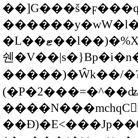
��]G���š�ϝ���q
������y�wW�l�[O2
�L��ޓ��l��)�%XF�rǀ95i3�WY�;4����)�4�E��4��JS�\�sL���IJ�&8�����J\P5�����i���1�i�2s��N�A�N���"�
쉔�V��|s�}Bp�i�
�����)�Ŵk��/�
(�P�2���=�^��ʥ
����N���mchqCr
��Ð)�E<���Jp��