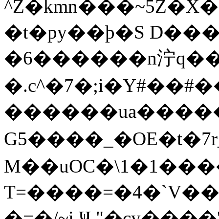
^Z�kmn���~5Z�X��N�'ך
�t�py��þ�S D���U
�6������n泞q��
�.c^�7�;i�Y#��#
������ua������
G5����_�OE�t�7r
M��uOC�\1�1��
T=����=�4�`V��a
�=�/~i Ҹ "�cy���