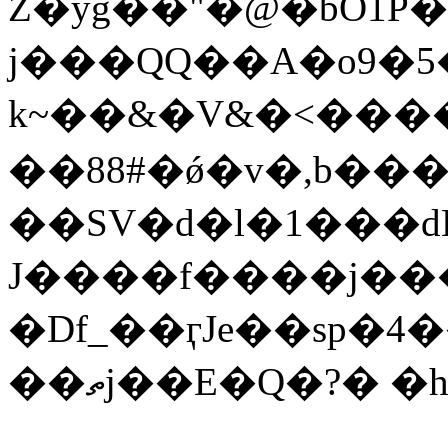
Z�yg��"�@�bO1P
j���QQ��A�o9�
k~��&�V&�<����
��88#�ǿ�v�,b���
��SV�d�l�1���dB
J����f����j���
�Df_��ӷJe��sp�4
��ތj��E�Q�?� 