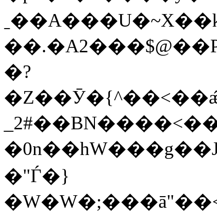
ˍ��A���U�~X��k
��.�A2���$@�
�?
�Z��Ӯ�{^��<��ǽ$
_2#��BN����<��
�0n��hW���g��J�����n��
�"Ѓ�}
�W�W�;���ā"��