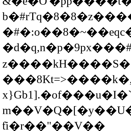
&�e�O'�pp����t
b�#rTq�8�8�z��
�#�:o��8�~��eqc
�d�q,n�p�9px���
z����kH����S����
���8Kt=>����k�,�l@�����{�L�ʥ�Bi��n��r�7ʇxe�sI�o�~)m�]+&�l�ZM�����Xwl�veK&?
x}Gb1].�of���u�I�
m��V�Q�[�y��U��ق@��B{�I>�8۩�ysi%��n�Y�2H�G(��z��ǿ��Ry�ђ
ƭi�r��
��V��