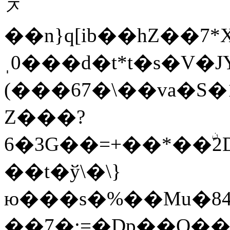
ᅎ
��n}q[ib��hZ��7*
ˌ0���d�t*t�s�V�J
(���67�\��va�S�
Z���?
6�3G��=+��*��ۨ2Dˑ�H�O
��t�ў\�\}
ю���s�%��Mu�84
��7�:=�Dp��O��