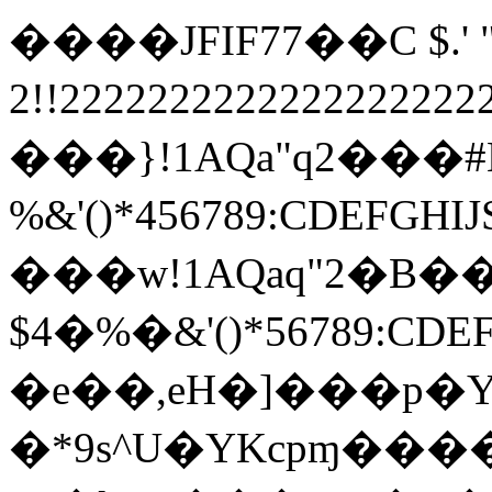
����JFIF77��C $.' ",
2!!22222222222222222
���}!1AQa"q2���
%&'()*456789:
���w!1AQaq"2�B��
$4�%�&'()*567
�e��,eH�]���p�Y
�*9s^U�YKcpɱ���