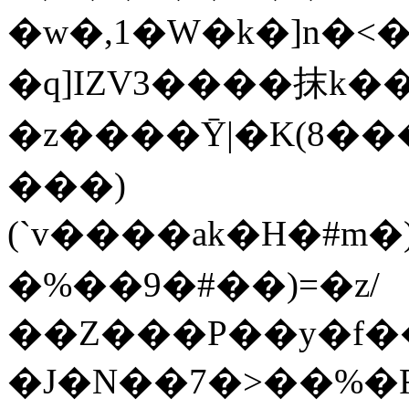
�w�,1�W�k�]n�<
�q]IZV3����抹k��
�z����Ȳ|�K(8��
���)
(`v����ak�H�#m�)
�%��9�#��)=�z/
��Z���P��y�f�
�J�N��7�>��%�R�O�