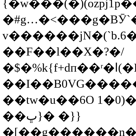
{�w���(�)(ozpj1
�#g…�<���g�BӮ`
v������jN�(`b.
��F��l��X�?�/
�$�%k{f+dп��ʳ�ا(�E�x��N֚sl�p����u�
��I��B0VG����
��tw�u��6O 1�0)
��ڀ}� �}}
�[��g������n�_