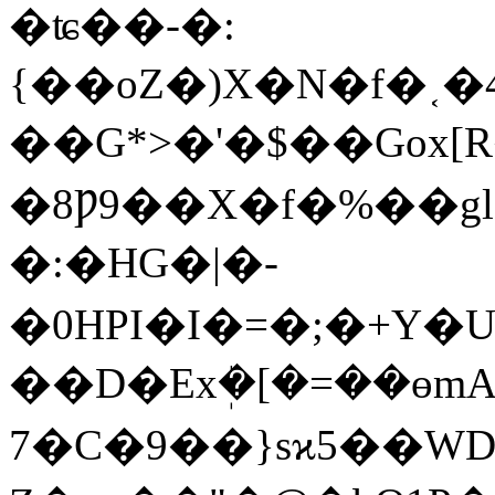
�ʨ��-�:
{��oZ�)X�N�f�˱�
��G*>�'�$��Gox[R
�8Ƿ9��X�f�%��gl
�:�HG�|�-
�0HPI�I�=�;�+Y�
��D�Exܲ�[�=��ɵm
7�C�9��}sϰ5��WD