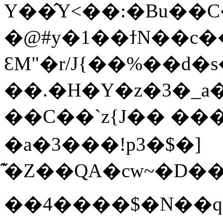
Y��̂Y<��:�Bu��
�@#y�1��ϯN��c�
ԐM"�r/J{��%��d�s
��.�H�Y�z�3�_a
��C��`z{J�� ��
�a�3���!p3�$�]
�͊Z��QA�cw~�D��B
��4����$�N��q��