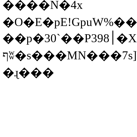
����N�̿4x
�O�E�pE!GpuW%�
��p�30`��P3׀98�X�i�G��"���)�<��s�˵ԝ���u=Fz��g�l���B������
ףʬ�s���MN���7s]\�<��w�Ŏ�EAE;!
�ɻ���