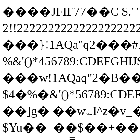
����JFIF77��C $.' ",
2!!22222222222222222
���}!1AQa"q2���
%&'()*456789:
���w!1AQaq"2�B��
$4�%�&'()*567
��]g� ��w؎I^z�v
$Yu��_��$��+���