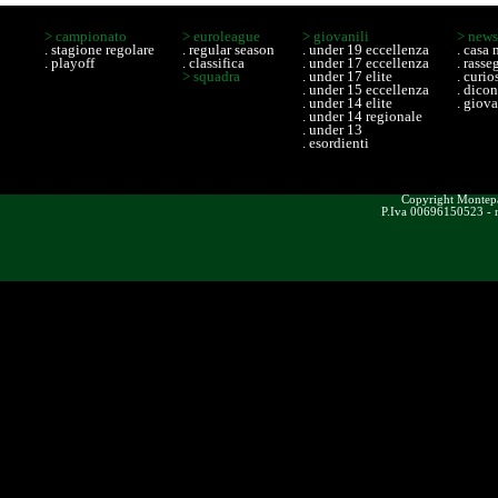
> campionato
> euroleague
> giovanili
> new
.
stagione regolare
. regular season
. under 19 eccellenza
. casa
.
playoff
. classifica
. under 17 eccellenza
. rass
> squadra
. under 17 elite
. curio
. under 15 eccellenza
. dico
. under 14 elite
. giova
. under 14 regionale
. under 13
. esordienti
Copyright Montepas
P.Iva 00696150523 - n.