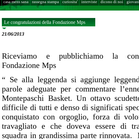
casa mens sana
rassegna stampa
curiosita'
interviste
dicono di noi
giovani
Le congratulazioni della Fondazione Mps
21/06/2013
Riceviamo e pubblichiamo la congr
Fondazione Mps
“
Se alla leggenda si aggiunge leggenda
parole adeguate per commentare l’enne
Montepaschi Basket. Un ottavo scudetto
difficile di tutti e denso di significati sp
conquistato con orgoglio, forza di vol
travagliato e che doveva essere di tr
squadra in grandissima parte rinnovata.