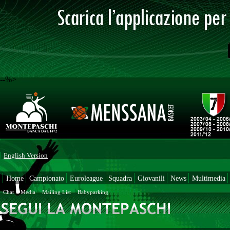
--%>
English Version
Home
Campionato
Euroleague
Squadra
Giovanili
News
Multimedia
Chat
Media
Mailing List
Babyparking