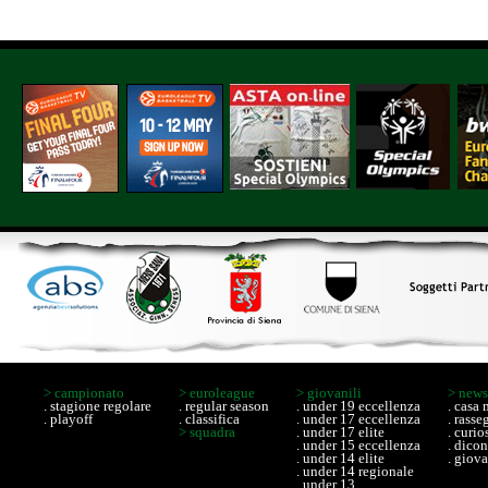
> campionato
> euroleague
> giovanili
> new
.
stagione regolare
. regular season
. under 19 eccellenza
. casa
.
playoff
. classifica
. under 17 eccellenza
. rass
> squadra
. under 17 elite
. curio
. under 15 eccellenza
. dico
. under 14 elite
. giova
. under 14 regionale
. under 13