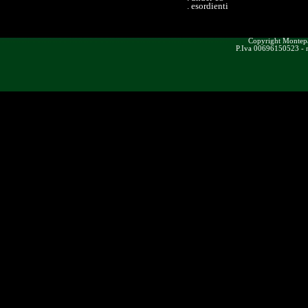
. esordienti
Copyright Montepas
P.Iva 00696150523 - n.