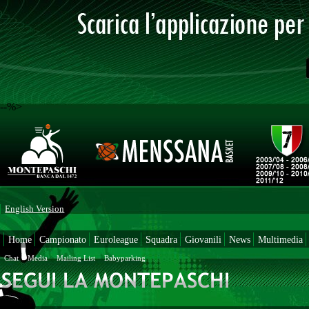
--%>
English Version
Home
Campionato
Euroleague
Squadra
Giovanili
News
Multimedia
Chat
Media
Mailing List
Babyparking